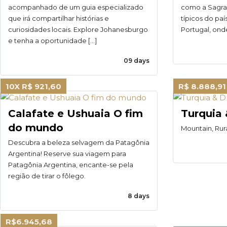
acompanhado de um guia especializado
como a Sagrad
que irá compartilhar histórias e
típicos do pa
curiosidades locais. Explore Johanesburgo
Portugal, ond
e tenha a oportunidade […]
09 days
10X R$ 921,60
R$ 8.888,91
Calafate e Ushuaia O fim
Turquia
do mundo
Mountain, Rur
Descubra a beleza selvagem da Patagônia
Argentina! Reserve sua viagem para
Patagônia Argentina, encante-se pela
região de tirar o fôlego.
8 days
R$6.945,68