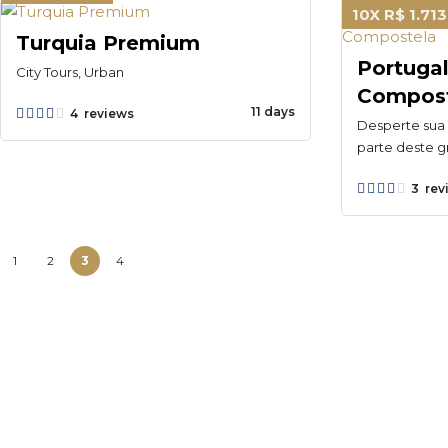
10X R$ 1.71
Turquia Premium
Portuga
City Tours, Urban
Compos
11 days
4 reviews
Desperte sua 
parte deste g
3 rev
1
2
3
4