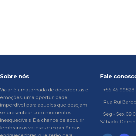
Sobre nós
Fale conosc
Viajar é uma jornada de descobertas e
+55 45 99828
emoções, uma oportunidade
Rua Rui Barbos
imperdível para aqueles que desejam
se presentear com momentos
Seg - Sex 09:0
inesquecíveis. É a chance de adquirir
Sábado-Domin
lembranças valiosas e experiências
enriquecedoras, que serão para