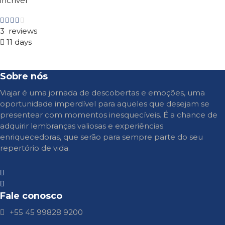
incrível
3 reviews
11 days
Sobre nós
Viajar é uma jornada de descobertas e emoções, uma
oportunidade imperdível para aqueles que desejam se
presentear com momentos inesquecíveis. É a chance de
adquirir lembranças valiosas e experiências
enriquecedoras, que serão para sempre parte do seu
repertório de vida.
Fale conosco
+55 45 99828 9200