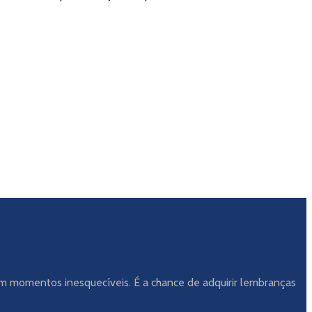
m momentos inesquecíveis. É a chance de adquirir lembranças