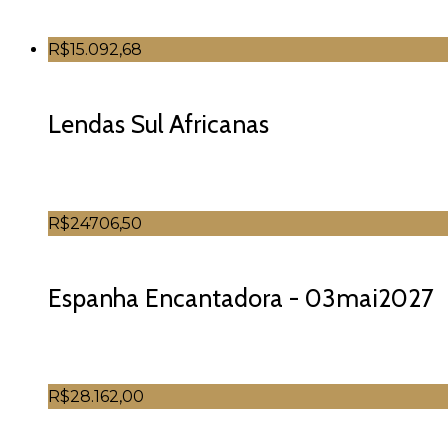
R$15.092,68
Lendas Sul Africanas
R$24706,50
Espanha Encantadora - 03mai2027
R$28.162,00