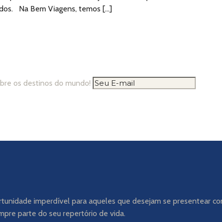
izados. Na Bem Viagens, temos […]
obre os destinos do mundo!
rtunidade imperdível para aqueles que desejam se presentear co
mpre parte do seu repertório de vida.