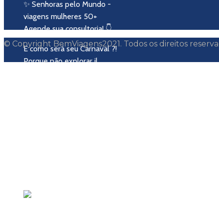
​​✨ Senhoras pelo Mundo -
viagens mulheres 50+
Agende sua consultoria! 👇
© Copyright BemViagens2021. Todos os direitos reserva
E como será seu Carnaval ?!
Porque não explorar il