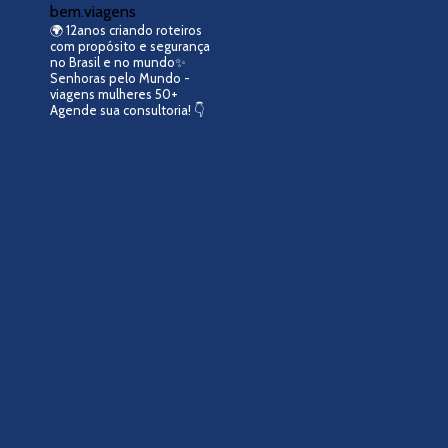
bem.viagens
🌍 12anos criando roteiros
com propósito e segurança
no Brasil e no mundo
​​✨
Senhoras pelo Mundo -
viagens mulheres 50+
Agende sua consultoria! 👇