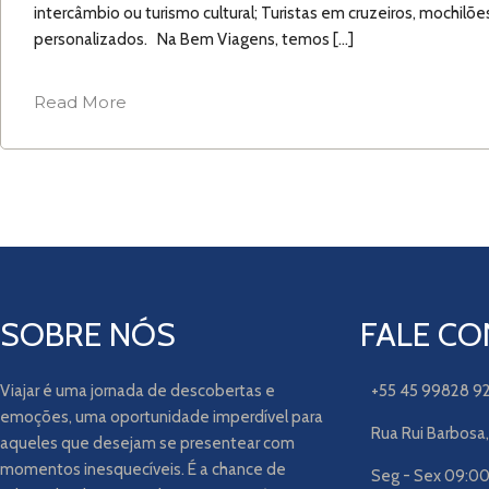
intercâmbio ou turismo cultural; Turistas em cruzeiros, mochilõe
personalizados. Na Bem Viagens, temos […]
Read More
SOBRE NÓS
FALE C
Viajar é uma jornada de descobertas e
+55 45 99828 9
emoções, uma oportunidade imperdível para
Rua Rui Barbosa,
aqueles que desejam se presentear com
momentos inesquecíveis. É a chance de
Seg - Sex 09:00